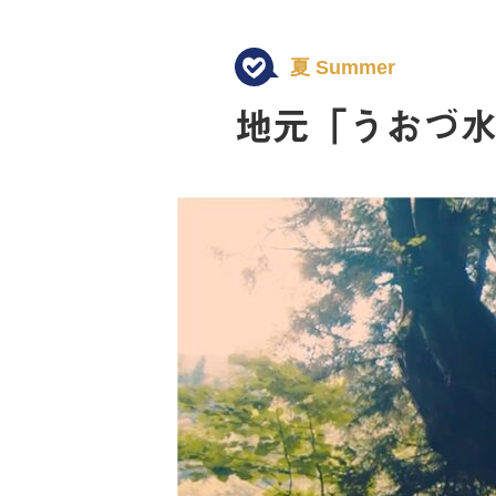
夏 Summer
地元「うおづ