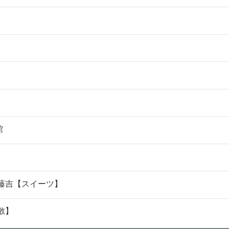
】
館
藤吉【スイーツ】
散】