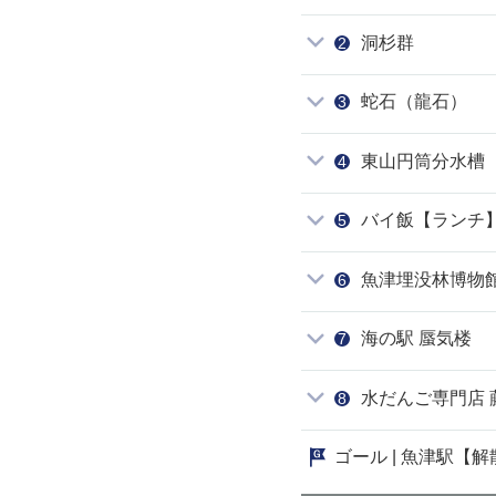
洞杉群
蛇石（龍石）
東山円筒分水槽
バイ飯【ランチ
魚津埋没林博物
海の駅 蜃気楼
⽔だんご専⾨店 
魚津駅【解