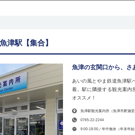
魚津駅【集合】
魚津の玄関口から、さ
あいの風とやま鉄道魚津駅へ
着。駅に隣接する観光案内
オススメ！
魚津駅観光案内所（魚津市釈迦堂
0765-22-2244
9:00-18:00／年中無休（年末年