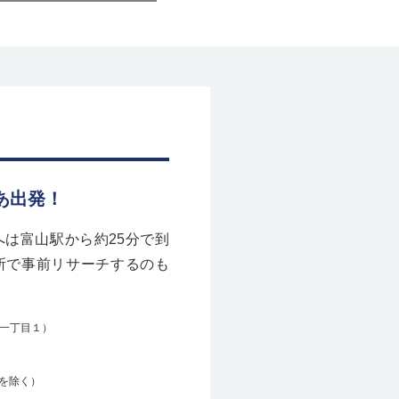
あ出発！
は富山駅から約25分で到
所で事前リサーチするのも
一丁目１）
始を除く）