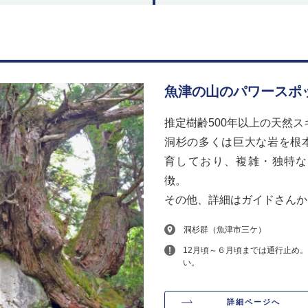
魚津の山のパワースポ
推定樹齢500年以上の天然ス
洞杉の多くは巨大な岩を根
育しており、複雑・独特な
徴。
その他、詳細はガイドさんか
洞杉群（魚津市三ケ）
12月頃～６月頃までは通行止め
い。
詳細ページへ