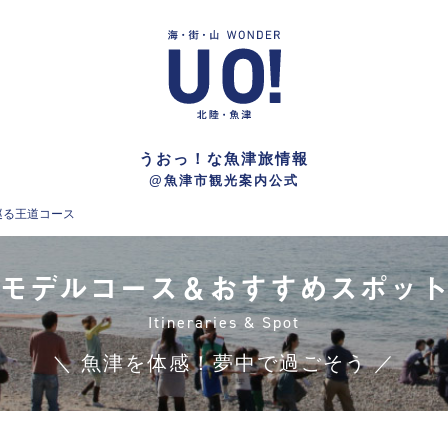
うおっ！な魚津旅情報
@魚津市観光案内公式
巡る王道コース
モデルコース＆おすすめスポッ
Itineraries & Spot
＼ 魚津を体感！夢中で過ごそう ／