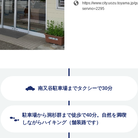
https://www.city.uozu.toyama.jp/
servno=2295
南又谷駐車場までタクシーで30分
駐車場から洞杉群まで徒歩で40分。自然を満喫
しながらハイキング（舗装路です）