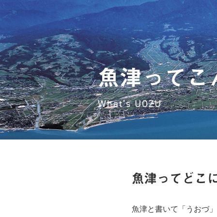
魚津ってこ
What’s UOZU
魚津ってどこ
魚津と書いて「うおづ」