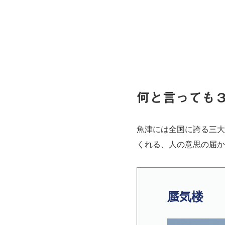
何と言っても３
魚津には全国に誇る三大
くれる、人の意思の届かな
蜃気楼