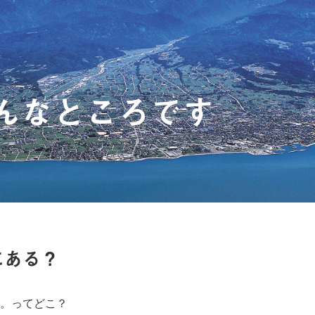
んなところです
にある？
。ってどこ？