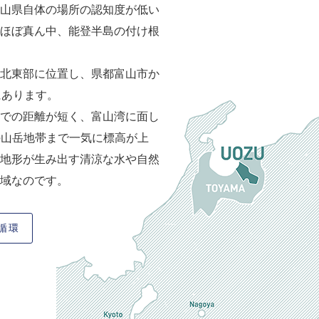
山県自体の場所の認知度が低い
ほぼ真ん中、能登半島の付け根
北東部に位置し、県都富山市か
にあります。
での距離が短く、富山湾に面し
級の山岳地帯まで一気に標高が上
地形が生み出す清涼な水や自然
域なのです。
循環