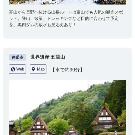
富山から長野へ抜ける山岳ルートは富山でも人気の観光スポ
ット。登山、散策、トレッキングなど目的に合わせて予定
を。黒四ダムの放水も見応えあり！
世界遺産 五箇山
南砺市
Web
Map
【車で約90分】