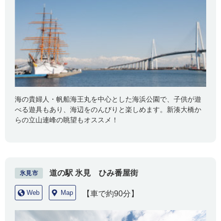
海の貴婦人・帆船海王丸を中心とした海浜公園で、子供が遊
べる遊具もあり、海辺をのんびりと楽しめます。新湊大橋か
らの立山連峰の眺望もオススメ！
道の駅 氷見 ひみ番屋街
氷見市
Web
Map
【車で約90分】