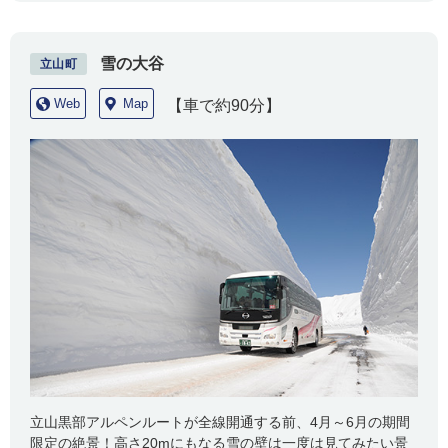
雪の大谷
立山町
Web
Map
【車で約90分】
立山黒部アルペンルートが全線開通する前、4月～6月の期間
限定の絶景！高さ20mにもなる雪の壁は一度は見てみたい景