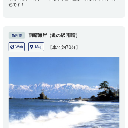
色です！
雨晴海岸（道の駅 雨晴）
高岡市
Web
Map
【車で約70分】