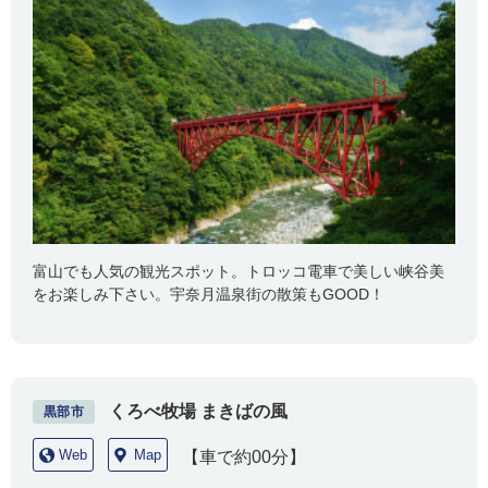
富山でも人気の観光スポット。トロッコ電車で美しい峡谷美
をお楽しみ下さい。宇奈月温泉街の散策もGOOD！
くろべ牧場 まきばの風
黒部市
Web
Map
【車で約00分】