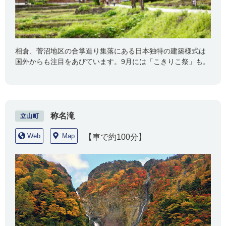
相倉、菅沼地区の合掌造り集落にある日本独特の建築様式は
国外からも注目をあびています。9月には「こきりこ祭」も。
称名滝
立山町
Web
Map
【車で約100分】