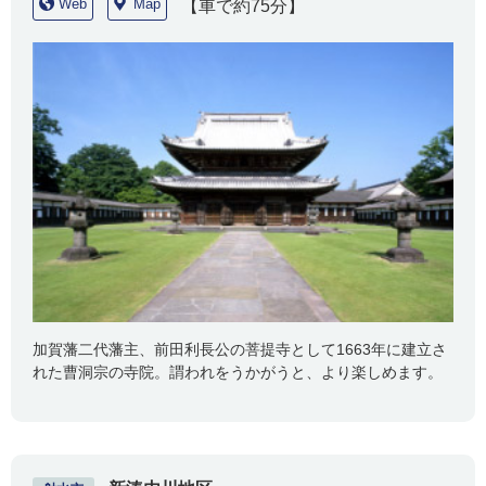
Web
Map
【車で約75分】
加賀藩二代藩主、前田利長公の菩提寺として1663年に建立さ
れた曹洞宗の寺院。謂われをうかがうと、より楽しめます。