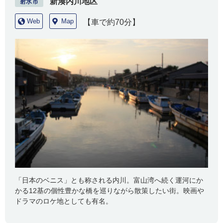
新湊内川地区
射水市
Web
Map
【車で約70分】
「日本のベニス」とも称される内川。富山湾へ続く運河にか
かる12基の個性豊かな橋を巡りながら散策したい街。映画や
ドラマのロケ地としても有名。