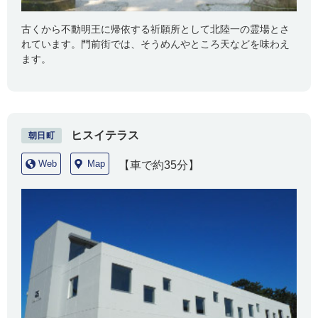
古くから不動明王に帰依する祈願所として北陸一の霊場とさ
れています。門前街では、そうめんやところ天などを味わえ
ます。
ヒスイテラス
朝日町
Web
Map
【車で約35分】