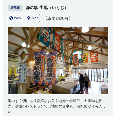
海の駅 生地（いくじ）
黒部市
Web
Map
【車で約20分】
港のすぐ側にあり新鮮なお魚や地元の特産品、土産物を販
売。併設のレストランでは地魚の食事も。清水めぐりも楽し
い。