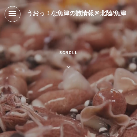
うおっ！な魚津の旅情報＠北陸/魚津
SCROLL