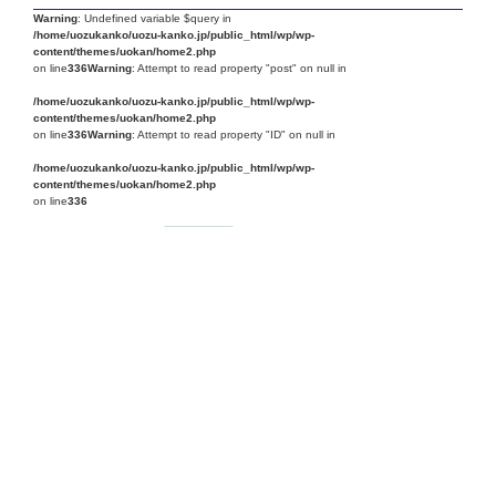
Warning
: Undefined variable $query in
/home/uozukanko/uozu-kanko.jp/public_html/wp/wp-
content/themes/uokan/home2.php
on line
336
Warning
: Attempt to read property "post" on null in
/home/uozukanko/uozu-kanko.jp/public_html/wp/wp-
content/themes/uokan/home2.php
on line
336
Warning
: Attempt to read property "ID" on null in
/home/uozukanko/uozu-kanko.jp/public_html/wp/wp-
content/themes/uokan/home2.php
on line
336
2026.07.27
イベント
魚津の朝市８月開催のご案内／次回８月23日
Warning
: Undefined variable $query in
/home/uozukanko/uozu-kanko.jp/public_html/wp/wp-
content/themes/uokan/home2.php
on line
336
Warning
: Attempt to read property "post" on null in
/home/uozukanko/uozu-kanko.jp/public_html/wp/wp-
content/themes/uokan/home2.php
on line
336
Warning
: Attempt to read property "ID" on null in
/home/uozukanko/uozu-kanko.jp/public_html/wp/wp-
content/themes/uokan/home2.php