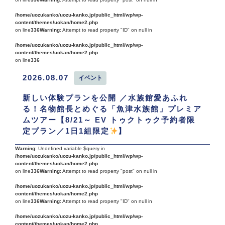
/home/uozukanko/uozu-kanko.jp/public_html/wp/wp-
content/themes/uokan/home2.php
on line
336
Warning
: Attempt to read property "ID" on null in
/home/uozukanko/uozu-kanko.jp/public_html/wp/wp-
content/themes/uokan/home2.php
on line
336
2026.08.07
イベント
新しい体験プランを公開 ／水族館愛あふれ
る！名物館長とめぐる「魚津水族館」プレミア
ムツアー【8/21～ EV トゥクトゥク予約者限
定プラン／1日1組限定
】
Warning
: Undefined variable $query in
/home/uozukanko/uozu-kanko.jp/public_html/wp/wp-
content/themes/uokan/home2.php
on line
336
Warning
: Attempt to read property "post" on null in
/home/uozukanko/uozu-kanko.jp/public_html/wp/wp-
content/themes/uokan/home2.php
on line
336
Warning
: Attempt to read property "ID" on null in
/home/uozukanko/uozu-kanko.jp/public_html/wp/wp-
content/themes/uokan/home2.php