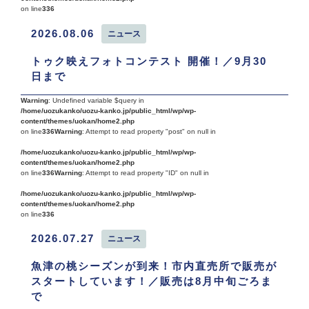
on line
336
2026.08.06
ニュース
トゥク映えフォトコンテスト 開催！／9月30
日まで
Warning
: Undefined variable $query in
/home/uozukanko/uozu-kanko.jp/public_html/wp/wp-
content/themes/uokan/home2.php
on line
336
Warning
: Attempt to read property "post" on null in
/home/uozukanko/uozu-kanko.jp/public_html/wp/wp-
content/themes/uokan/home2.php
on line
336
Warning
: Attempt to read property "ID" on null in
/home/uozukanko/uozu-kanko.jp/public_html/wp/wp-
content/themes/uokan/home2.php
on line
336
2026.07.27
ニュース
魚津の桃シーズンが到来！市内直売所で販売が
スタートしています！／販売は8月中旬ごろま
で