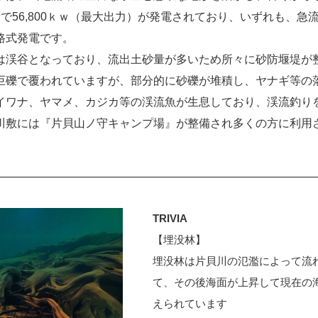
で56,800ｋｗ（最大出力）が発電されており、いずれも、急
路式発電です。
は渓谷となっており、流出土砂量が多いため所々に砂防堰堤が
巨礫で覆われていますが、部分的に砂礫が堆積し、ヤナギ等の
イワナ、ヤマメ、カジカ等の渓流魚が生息しており、渓流釣り
川敷には『片貝山ノ守キャンプ場』が整備され多くの方に利用
TRIVIA
【埋没林】
埋没林は片貝川の氾濫によって流
て、その後海面が上昇して現在の
えられています