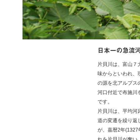
日本一の急流
片貝川は、富山７
味からといわれ、
の源を北アルプスの毛
河口付近で布施川
です。
片貝川は、平均河床
道の変遷を繰り返
が、嘉暦2年(13
れを片貝川が奪い