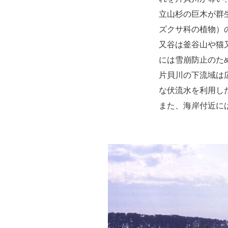
立山杉の巨木が群
ズクサ科の植物）
又谷は釜谷山や猫
には雪崩防止のた
片貝川の下流域は
な伏流水を利用し
また、海岸付近に