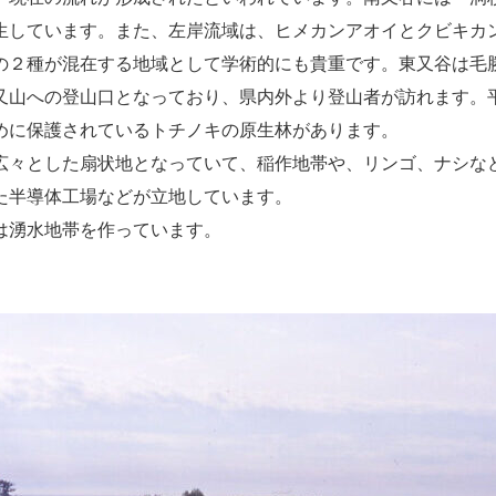
生しています。また、左岸流域は、ヒメカンアオイとクビキカ
の２種が混在する地域として学術的にも貴重です。東又谷は毛
又山への登山口となっており、県内外より登山者が訪れます。
めに保護されているトチノキの原生林があります。
広々とした扇状地となっていて、稲作地帯や、リンゴ、ナシな
た半導体工場などが立地しています。
は湧水地帯を作っています。