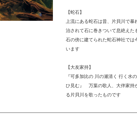
【蛇石】
上流にある蛇石は昔、片貝川で暴
治されて石に巻きついて息絶えた
石の傍に建てられた蛇石神社では
います
【大友家持】
『可多加比の 川の瀬清く 行く水の
ひ見む』 万葉の歌人、大伴家持
る片貝川を歌ったものです