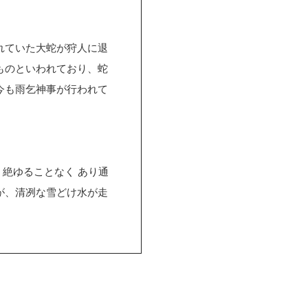
れていた大蛇が狩人に退
ものといわれており、蛇
今も雨乞神事が行われて
 絶ゆることなく あり通
が、清冽な雪どけ水が走