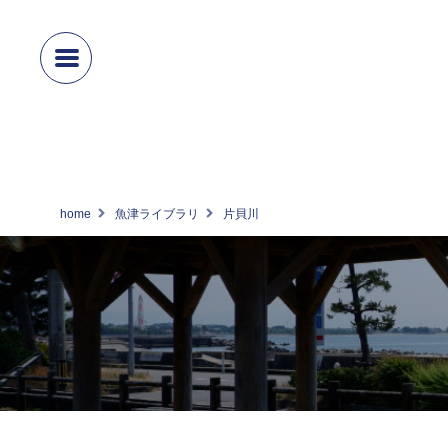
home
魚津ライブラリ
片貝川