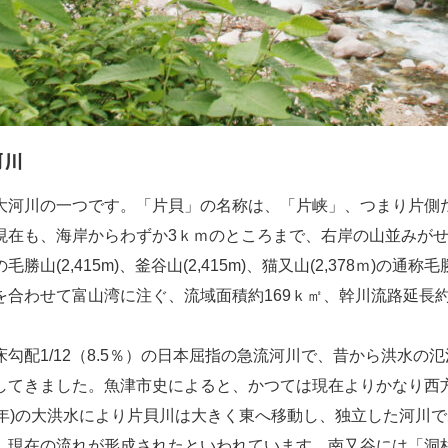
河川
大河川の一つです。「片貝」の名称は、「片峡」、つまり片側
現在も、海岸からわずか3ｋｍのところまで、右岸の山並みが
勝山(2,415m)、釜谷山(2,415m)、猫又山(2,378ｍ)の通
を合わせて富山湾に注ぐ、流域面積約169ｋ㎡、幹川流路延長約
勾配1/12（8.5％）の日本屈指の急流河川で、昔から洪水の
してきました。魚津市史によると、かつては現在よりかなり西
27年)の大洪水により片貝川は大きく東へ移動し、独立した河川
、現在の流れが形成されたといわれています。南又谷には「洞