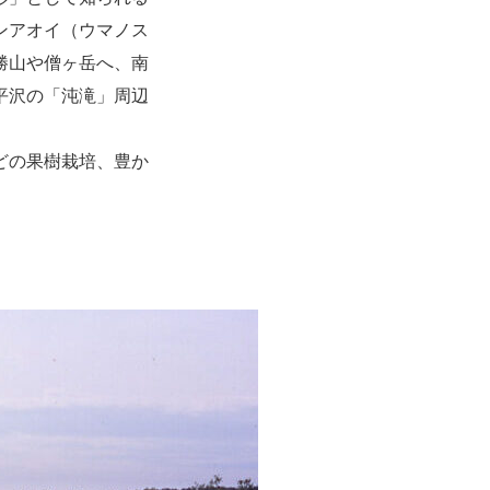
ンアオイ（ウマノス
勝山や僧ヶ岳へ、南
平沢の「沌滝」周辺
どの果樹栽培、豊か