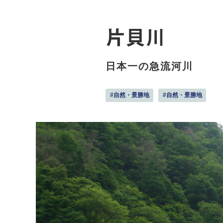
片貝川
日本一の急流河川
#自然・景勝地
#自然・景勝地