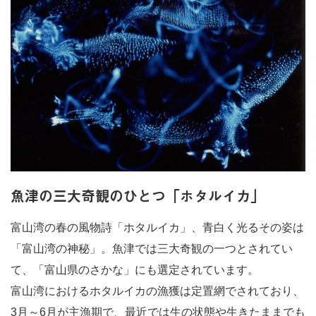
魚津の三大奇観のひとつ「ホタルイカ」
富山湾の春の風物詩「ホタルイカ」、青白く光るその姿は
「富山湾の神秘」。魚津では三大奇観の一つとされてい
て、「富山県のさかな」にも選定されています。
富山湾におけるホタルイカの漁獲は定置網でされており、
3月～6月が主漁期で、最近では生の状態や生きたままでも