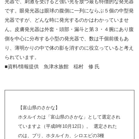
光器で、刺激を受けると強い光を放つ最も特徴的な発光器
です。眼発光器は眼球の腹側に一列にならぶ５個の中型発
光器ですが、どんな時に発光するのかはわかっていませ
ん。皮膚発光器は外套・頭部・漏斗と第３・４腕にあり腹
側を中心に分布する小型の発光器で、数は千個前後もあ
り、薄明かりの中で体の影を消すのに役立っていると考え
られています。
■資料/情報提供 魚津水族館 稲村 修 氏
【富山県のさかな】
ホタルイカは「富山県のさかな」として選定され
ていますよ（平成8年10月12日）。 選定された
のは、ブリ、ホタルイカ、シロエビの3種