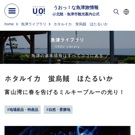
うおっ！な
魚津旅情報
@北陸・魚津市観光案内公式
home
魚津ライブラリ
ホタルイカ 蛍烏賊 ほたるいか
魚津ライブラリ
UOZU Library
＼ 魚津の基本情報はすべてココにある ／
ホタルイカ 蛍烏賊 ほたるいか
富山湾に春を告げるミルキーブルーの光り！
#地場産品・特産品
#自然・景勝地