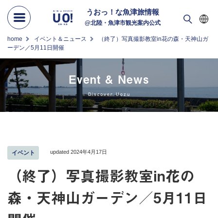
うおっ！な
魚津旅情報
@北陸・魚津市観光案内公式
home
イベント＆ニュース
（終了）写真撮影教室in花の森・天神山ガ
ーデン／5月11日開催
Event & News
Discover Uozu
updated 2024年4月17日
イベント
（終了）写真撮影教室in花の
森・天神山ガーデン／5月11日