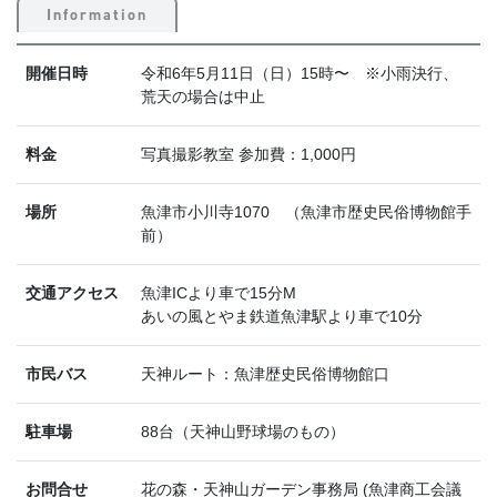
Information
開催日時
令和6年5月11日（日）15時〜 ※小雨決行、
荒天の場合は中止
料金
写真撮影教室 参加費：1,000円
場所
魚津市小川寺1070 （魚津市歴史民俗博物館手
前）
交通アクセス
魚津ICより車で15分M
あいの風とやま鉄道魚津駅より車で10分
市民バス
天神ルート：魚津歴史民俗博物館口
駐車場
88台（天神山野球場のもの）
お問合せ
花の森・天神山ガーデン事務局 (魚津商工会議