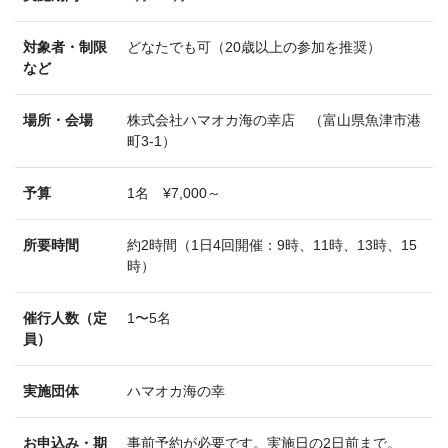
対象者・制限
どなたでも可（20歳以上の参加を推奨）
など
場所・会場
株式会社ハマオカ海の幸店 （富山県魚津市港
町3-1）
予算
1名 ¥7,000～
所要時間
約2時間（1日4回開催：9時、11時、13時、15
時）
催行人数（定
1〜5名
員）
実施団体
ハマオカ海の幸
お申込み・期
事前予約が必要です。実施日の2日前まで。