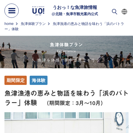
うおっ！な
魚津旅情報
@北陸・魚津市観光案内公式
home
魚津体験プラン
魚津漁港の恵みと物語を味わう「浜のバトラ
ー」体験
魚津体験プラン
Experience
＼ 魚津を体感！夢中で過ごそう ／
期間限定
海体験
魚津漁港の恵みと物語を味わう「浜のバト
ラー」体験
（期間限定：3月～10月）