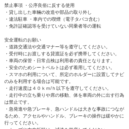
禁止事項 ・公序良俗に反する使用
・貸し出した車輛の改造や部品の取り外し
・違法駐車 ・車内での喫煙（電子タバコ含む）
・免許証確認等を受けていない同乗者等の運転
安全運転のお願い
・道路交通法や交通マナー等を遵守してください。
・受付時にお渡しする貸渡証を必ず携帯してください。
・車両の保管・日常点検は利用者の責任となります。
・安全のためシートベルトは必ず着用してください。
・スマホの利用について、所定のホルダーに設置してナビ
のみを利用する場合は可能です。
・走行速度は４０ｋｍ/ｈ以下を遵守してください。
・走行中の立ち乗りや席の移動、体を車両の外に出す行為
は禁止です。
・急発進や急ブレーキ、急ハンドルは大きな事故につなが
るため、アクセルやハンドル、ブレーキの操作は緩やかに
行ってください。