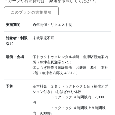
・カーブや右左折時は、減速を徹底してください。
このプランの実施要項
実施期間
通年開催・リクエスト制
対象者・制限
未就学児不可
など
場所・会場
①トゥクトゥクレンタル場所：魚津駅観光案内
所（魚津市釈迦堂１-１）
②よもぎ餅作り体験場所：お餅屋 源七 本社
2階（魚津市六郎丸 4531-1）
予算
基本料金 ２名：トゥクトゥク１台（補償オプ
ション付き）+おはぎ作り体験
トゥクトゥク ４時間以内：7,000
円
トゥクトゥク ４時間以上８時間以
内：9,000円