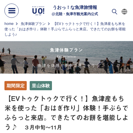
うおっ！な
魚津旅情報
@北陸・魚津市観光案内公式
home
魚津体験プラン
【EVトゥクトゥクで行く！】魚津産もち米を
使った「おはぎ作り」体験！手ぶらでふらっと来店。できたてのお餅を堪能
しよう♪
魚津体験プラン
Experience
＼ 魚津を体感！夢中で過ごそう ／
期間限定
里山体験
【EVトゥクトゥクで行く！】魚津産もち
米を使った「おはぎ作り」体験！手ぶらで
ふらっと来店。できたてのお餅を堪能しよ
う♪
３月中旬～11月