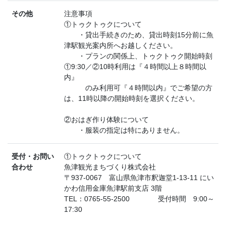
その他
注意事項
①トゥクトゥクについて
・貸出手続きのため、貸出時刻15分前に魚
津駅観光案内所へお越しください。
・プランの関係上、トゥクトゥク開始時刻
①9:30／②10時利用は『４時間以上８時間以
内』
のみ利用可『４時間以内』でご希望の方
は、11時以降の開始時刻を選択ください。
②おはぎ作り体験について
・服装の指定は特にありません。
受付・お問い
①トゥクトゥクについて
合わせ
魚津観光まちづくり株式会社
〒937-0067 富山県魚津市釈迦堂1-13-11 にい
かわ信用金庫魚津駅前支店 3階
TEL：0765-55-2500 受付時間 9:00～
17:30