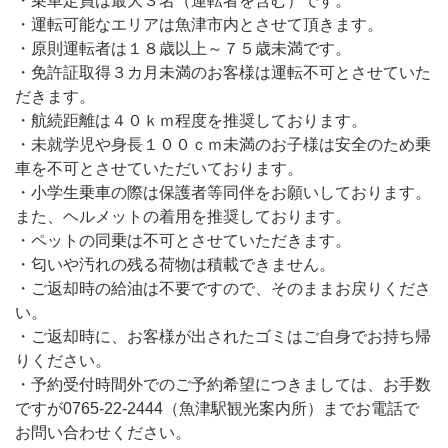
・乗車定員は最大３名（運転者を含む）です。
・運転可能なエリアは魚津市内とさせて頂きます。
・原則運転者は１８歳以上～７５歳未満です。
・免許証取得３カ月未満のお客様は運転不可とさせていた
だきます。
・航続距離は４０ｋｍ程度を推奨しております。
・未就学児や身長１００ｃｍ未満のお子様は安全のため乗
車を不可とさせていただいております。
・小学生乗車の際は保護者等同伴をお願いしております。
また、ヘルメットの着用を推奨しております。
・ペットの同乗は不可とさせていただきます。
・匂いや汚れの残る荷物は積載できません。
・ご返却時の給油は不要ですので、そのままお戻りくださ
い。
・ご返却時に、お客様が出されたゴミはご自身でお持ち帰
りください。
・予約受付時間外でのご予約希望につきましては、お手数
ですが0765-22-2444（魚津駅観光案内所）までお電話で
お問い合わせください。