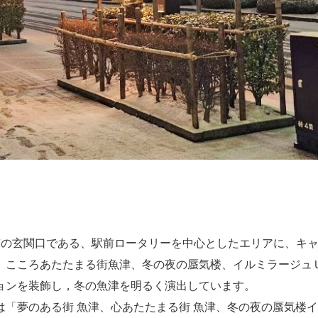
市の玄関口である、駅前ロータリーを中心としたエリアに、キ
、こころあたたまる街魚津、冬の夜の蜃気楼、イルミラージュ
ョンを装飾し，冬の魚津を明るく演出しています。
は「夢のある街 魚津、心あたたまる街 魚津、冬の夜の蜃気楼