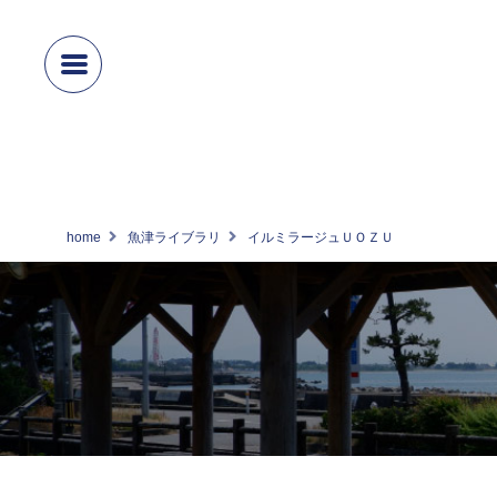
home
魚津ライブラリ
イルミラージュＵＯＺＵ