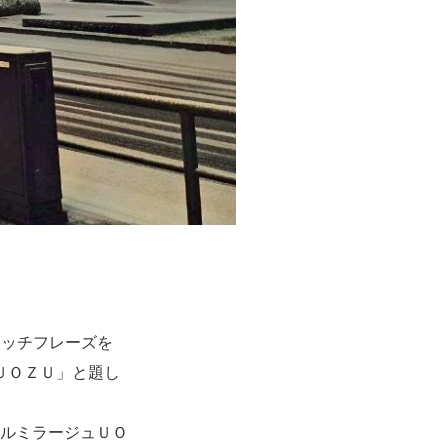
ャッチフレーズを
ＵＯＺＵ」と題し
イルミラージュＵＯ