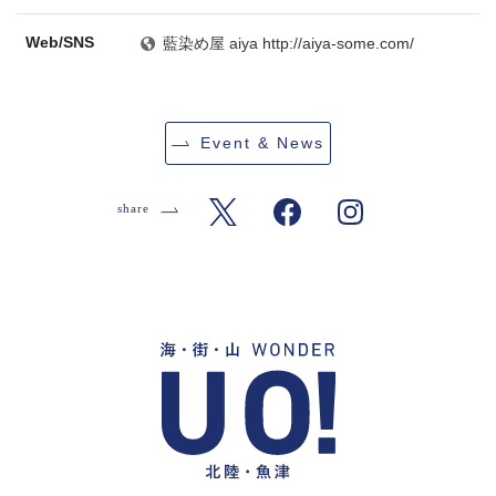
Web/SNS
藍染め屋 aiya http://aiya-some.com/
Event & News