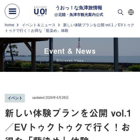
うおっ！な
魚津旅情報
@北陸・魚津市観光案内公式
home
イベント＆ニュース
新しい体験プランを公開 vol.1 ／EVトゥク
トゥクで行く！お得な「藍染め」体験
Event & News
Discover Uozu
updated 2026年4月28日
イベント
新しい体験プランを公開 vol.1
／EVトゥクトゥクで行く！お