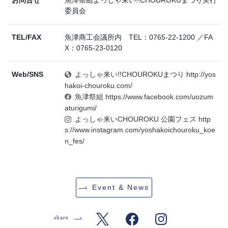
委員会
TEL/FAX
魚津商工会議所内 TEL：0765-22-1200 ／FA
X：0765-23-0120
Web/SNS
よっしゃ来い!!CHOUROKUまつり http://yos
hakoi-chouroku.com/
魚津祭組 https://www.facebook.com/uozum
aturigumi/
よっしゃ来いCHOUROKU 公園フェス http
s://www.instagram.com/yoshakoichouroku_koe
n_fes/
Event & News